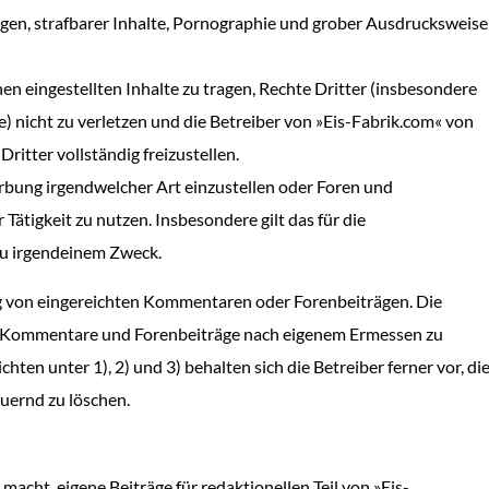
gungen, strafbarer Inhalte, Pornographie und grober Ausdrucksweise
nen eingestellten Inhalte zu tragen, Rechte Dritter (insbesondere
) nicht zu verletzen und die Betreiber von »Eis-Fabrik.com« von
ritter vollständig freizustellen.
bung irgendwelcher Art einzustellen oder Foren und
ätigkeit zu nutzen. Insbesondere gilt das für die
u irgendeinem Zweck.
ng von eingereichten Kommentaren oder Forenbeiträgen. Die
vor, Kommentare und Forenbeiträge nach eigenem Ermessen zu
chten unter 1), 2) und 3) behalten sich die Betreiber ferner vor, di
auernd zu löschen.
acht, eigene Beiträge für redaktionellen Teil von »Eis-