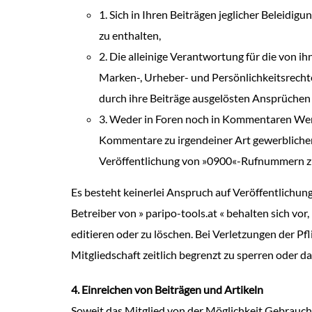
1. Sich in Ihren Beiträgen jeglicher Beleidi
zu enthalten,
2. Die alleinige Verantwortung für die von ih
Marken-, Urheber- und Persönlichkeitsrechte
durch ihre Beiträge ausgelösten Ansprüchen D
3. Weder in Foren noch in Kommentaren Wer
Kommentare zu irgendeiner Art gewerblicher T
Veröffentlichung von »0900«-Rufnummern z
Es besteht keinerlei Anspruch auf Veröffentlichu
Betreiber von » paripo-tools.at « behalten sich 
editieren oder zu löschen. Bei Verletzungen der Pfli
Mitgliedschaft zeitlich begrenzt zu sperren oder d
4. Einreichen von Beiträgen und Artikeln
Soweit das Mitglied von der Möglichkeit Gebrauch m